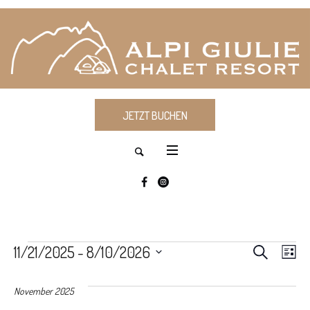
JETZT BUCHEN
VERANSTALTUNGEN
VERA
Ve
11/21/2025
 - 
8/10/2026
SUCHE
LIS
Datum
An
SUCH
wählen.
November 2025
Nav