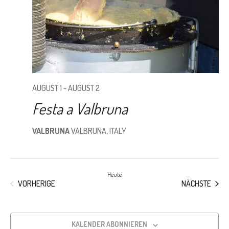
AUGUST 1
-
AUGUST 2
Festa a Valbruna
VALBRUNA
VALBRUNA, ITALY
Heute
VERANSTALTUNGEN
VERA
VORHERIGE
NÄCHSTE
KALENDER ABONNIEREN