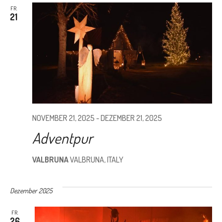
UND
FR.
21
ANSI
NAVI
NOVEMBER 21, 2025
-
DEZEMBER 21, 2025
Adventpur
VALBRUNA
VALBRUNA, ITALY
Dezember 2025
FR.
26